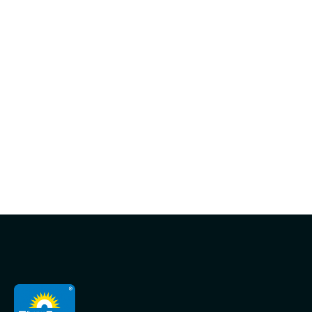
Ota yhteyttä myyntiimme ja räätälöidään
tilaus sinun keittiöllesi sopivista ratkaisuista!
Ota yhteyttä