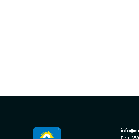
Ota yhteyttä myynti
info@su
P : + 35