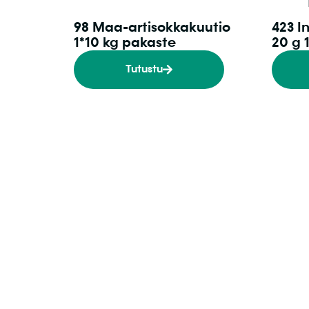
98 Maa-artisokkakuutio
423 I
1*10 kg pakaste
20 g 
Tutustu