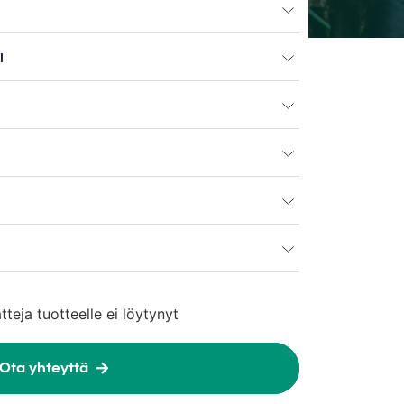
I
atteja tuotteelle ei löytynyt
Ota yhteyttä