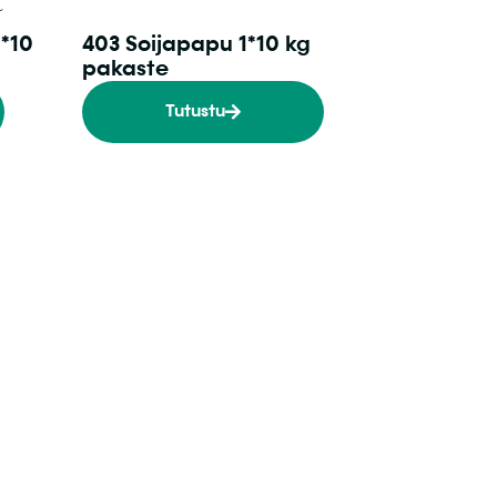
1*10
403 Soijapapu 1*10 kg
pakaste
Tutustu