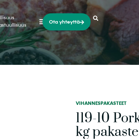
llisuus
Ota yhteyttä
astuullisuus
VIHANNESPAKASTEET
119-10 Por
kg pakaste