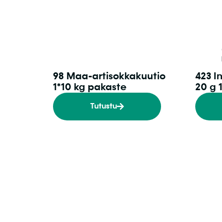
98 Maa-artisokkakuutio
423 I
1*10 kg pakaste
20 g 
Tutustu