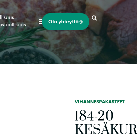
llisuus
Ota yhteyttä
astuullisuus
VIHANNESPAKASTEET
184-20
KESÄKUR