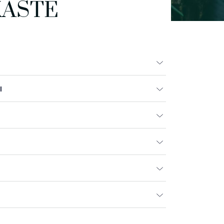
KASTE
I