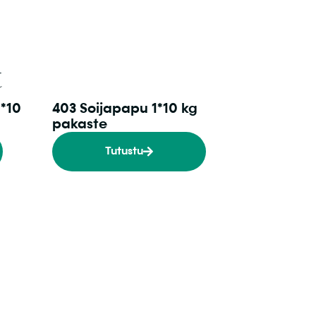
t
1*10
403 Soijapapu 1*10 kg
pakaste
Tutustu