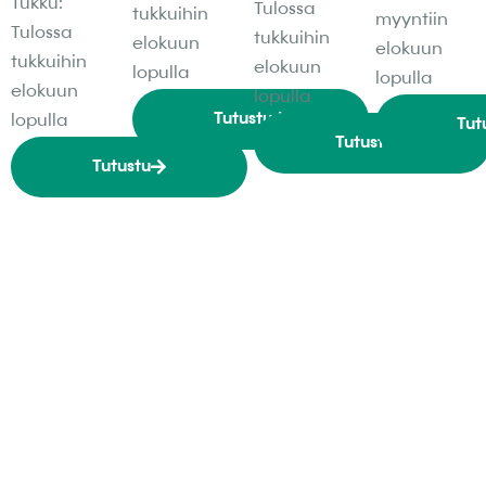
Tukku:
Tulossa
tukkuihin
myyntiin
Tulossa
tukkuihin
elokuun
elokuun
tukkuihin
elokuun
lopulla
lopulla
elokuun
lopulla
Tutustu
lopulla
Tut
Tutustu
Tutustu