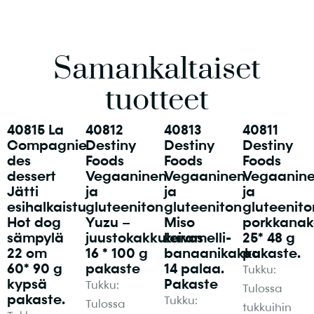
Samankaltaiset
tuotteet
40815 La
40812
40813
40811
Compagnie
Destiny
Destiny
Destiny
des
Foods
Foods
Foods
dessert
Vegaaninen
Vegaaninen
Vegaanin
Jätti
ja
ja
ja
esihalkaistu
gluteeniton
gluteeniton
gluteenito
Hot dog
Yuzu –
Miso
porkkanak
sämpylä
juustokakkuleivos
karamelli-
25* 48 g
22 cm
16 * 100 g
banaanikakku
pakaste.
60* 90 g
pakaste
14 palaa.
Tukku:
kypsä
Pakaste
Tukku:
Tulossa
pakaste.
Tukku:
Tulossa
tukkuihin