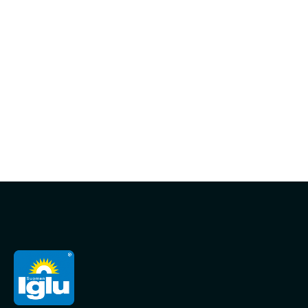
tilaus sinun keittiöllesi sopivista ratkaisuista!
Ota yhteyttä