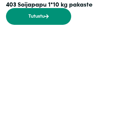
403 Soijapapu 1*10 kg pakaste
Tutustu
Kiinnostuitko?
Ota yhteyttä myyntiimme ja räätälöidään