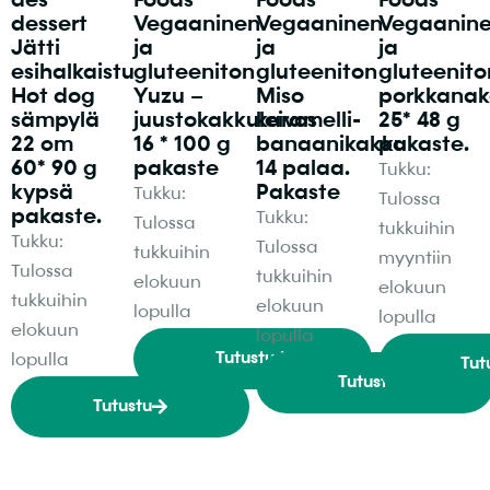
des
Foods
Foods
Foods
dessert
Vegaaninen
Vegaaninen
Vegaanin
Jätti
ja
ja
ja
esihalkaistu
gluteeniton
gluteeniton
gluteenito
Hot dog
Yuzu –
Miso
porkkanak
sämpylä
juustokakkuleivos
karamelli-
25* 48 g
22 cm
16 * 100 g
banaanikakku
pakaste.
60* 90 g
pakaste
14 palaa.
Tukku:
kypsä
Pakaste
Tukku:
Tulossa
pakaste.
Tukku:
Tulossa
tukkuihin
Tukku:
Tulossa
tukkuihin
myyntiin
Tulossa
tukkuihin
elokuun
elokuun
tukkuihin
elokuun
lopulla
lopulla
elokuun
lopulla
Tutustu
lopulla
Tut
Tutustu
Tutustu