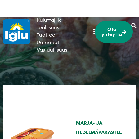
HoReCa
Kuluttajille
Teollisuus
Ota
yhteyttä
Tuotteet
Uutuudet
Vastuullisuus
MARJA- JA
HEDELMÄPAKASTEET