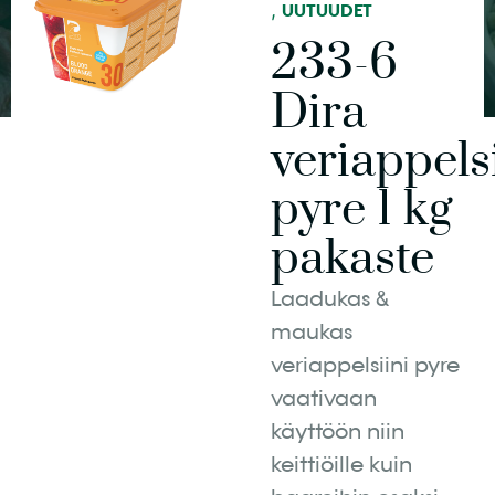
,
UUTUUDET
233-6
Dira
veriappels
pyre 1 kg
pakaste
Laadukas &
maukas
veriappelsiini pyre
vaativaan
käyttöön niin
keittiöille kuin