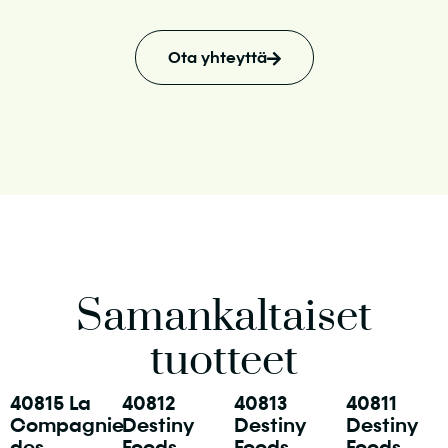
Ota yhteyttä
Samankaltaiset
tuotteet
40815 La
40812
40813
40811
Compagnie
Destiny
Destiny
Destiny