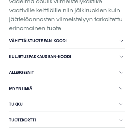
vadelma coulis viimeistelykastike
vaativille keittiöille niin jälkiruokien kuin
jäätelöannosten viimeistelyyn tarkoitettu
erinomainen tuote
VÄHITTÄISTUOTE EAN-KOODI
KULJETUSPAKKAUS EAN-KOODI
ALLERGEENIT
MYYNTIERÄ
TUKKU
TUOTEKORTTI