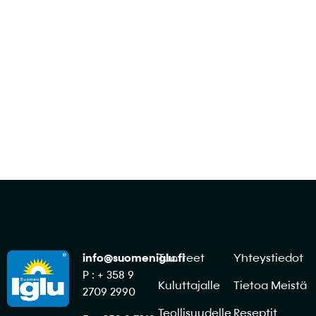
tilaus sinun keittiöllesi sopivista ratkaisuista!
Ota yhteyttä
info@suomeniglu.fi
Tuotteet
Yhteystiedot
P : + 358 9
Kuluttajalle
Tietoa Meistä
2709 2990
Teollisuudelle
Reseptit