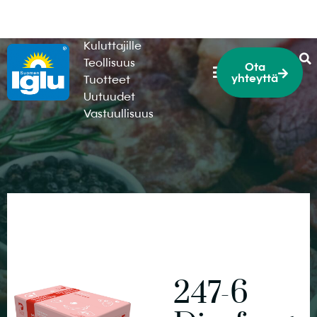
HoReCa
Kuluttajille
Teollisuus
Ota
yhteyttä
Tuotteet
Uutuudet
Vastuullisuus
247-6