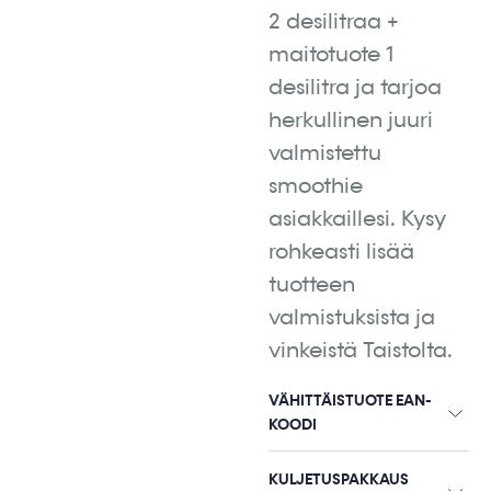
2 desilitraa +
maitotuote 1
desilitra ja tarjoa
herkullinen juuri
valmistettu
smoothie
asiakkaillesi. Kysy
rohkeasti lisää
tuotteen
valmistuksista ja
vinkeistä Taistolta.
VÄHITTÄISTUOTE EAN-
KOODI
KULJETUSPAKKAUS