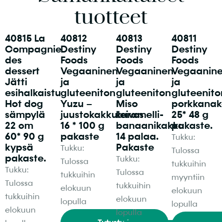
tuotteet
40815 La
40812
40813
40811
Compagnie
Destiny
Destiny
Destiny
des
Foods
Foods
Foods
dessert
Vegaaninen
Vegaaninen
Vegaanin
Jätti
ja
ja
ja
esihalkaistu
gluteeniton
gluteeniton
gluteenito
Hot dog
Yuzu –
Miso
porkkanak
sämpylä
juustokakkuleivos
karamelli-
25* 48 g
22 cm
16 * 100 g
banaanikakku
pakaste.
60* 90 g
pakaste
14 palaa.
Tukku:
kypsä
Pakaste
Tukku:
Tulossa
pakaste.
Tukku:
Tulossa
tukkuihin
Tukku:
Tulossa
tukkuihin
myyntiin
Tulossa
tukkuihin
elokuun
elokuun
tukkuihin
elokuun
lopulla
lopulla
elokuun
lopulla