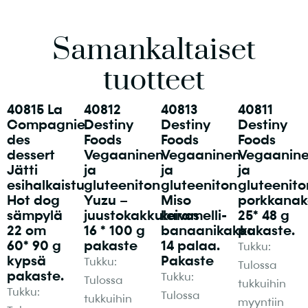
Samankaltaiset
tuotteet
40815 La
40812
40813
40811
Compagnie
Destiny
Destiny
Destiny
des
Foods
Foods
Foods
dessert
Vegaaninen
Vegaaninen
Vegaanin
Jätti
ja
ja
ja
esihalkaistu
gluteeniton
gluteeniton
gluteenito
Hot dog
Yuzu –
Miso
porkkanak
sämpylä
juustokakkuleivos
karamelli-
25* 48 g
22 cm
16 * 100 g
banaanikakku
pakaste.
60* 90 g
pakaste
14 palaa.
Tukku:
kypsä
Pakaste
Tukku:
Tulossa
pakaste.
Tukku:
Tulossa
tukkuihin
Tukku:
Tulossa
tukkuihin
myyntiin