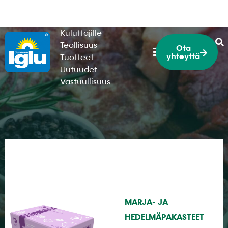
HoReCa
Kuluttajille
Teollisuus
Ota
yhteyttä
Tuotteet
Uutuudet
Vastuullisuus
MARJA- JA
HEDELMÄPAKASTEET