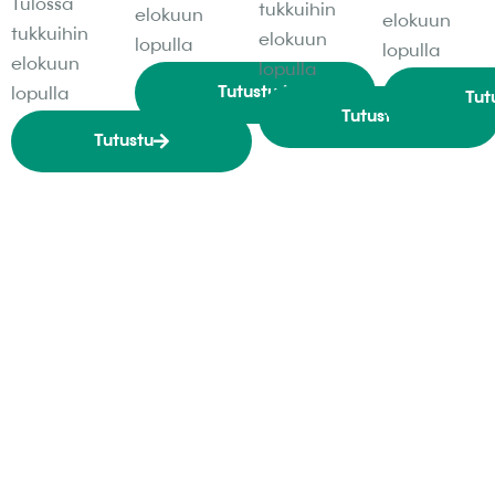
Tulossa
tukkuihin
elokuun
elokuun
tukkuihin
elokuun
lopulla
lopulla
elokuun
lopulla
Tutustu
lopulla
Tut
Tutustu
Tutustu