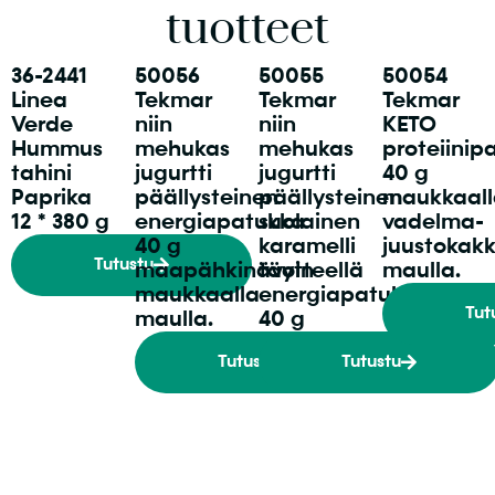
tuotteet
36-2441
50056
50055
50054
Linea
Tekmar
Tekmar
Tekmar
Verde
niin
niin
KETO
Hummus
mehukas
mehukas
proteiinip
tahini
jugurtti
jugurtti
40 g
Paprika
päällysteinen
päällysteinen
maukkaall
12 * 380 g
energiapatukka
suolainen
vadelma-
40 g
karamelli
juustokak
Tutustu
maapähkinävoin
täytteellä
maulla.
maukkaalla
energiapatukka
Tut
maulla.
40 g
Tutustu
Tutustu