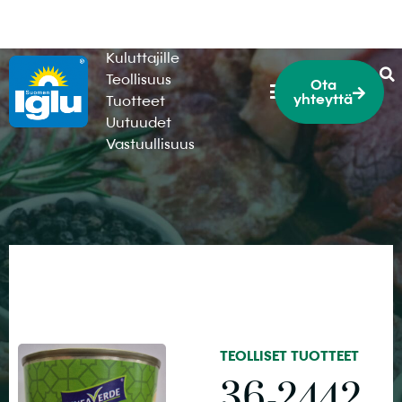
HoReCa
Kuluttajille
Teollisuus
Ota
yhteyttä
Tuotteet
Uutuudet
Vastuullisuus
TEOLLISET TUOTTEET
36-2442