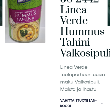
Linea
Verde
Hummus
Tahini
Valkosipul
Linea Verde
tuoteperheen uusin
maku Valkosipuli.
Maista ja Ihastu
VÄHITTÄISTUOTE EAN-
KOODI