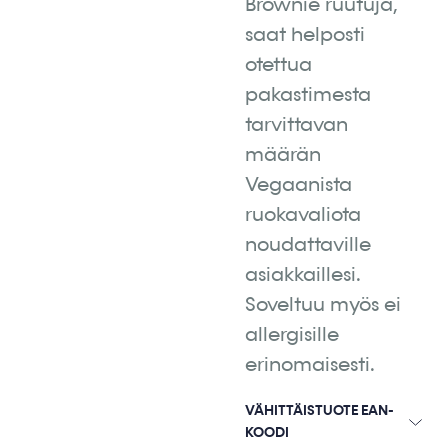
Brownie ruutuja,
saat helposti
otettua
pakastimesta
tarvittavan
määrän
Vegaanista
ruokavaliota
noudattaville
asiakkaillesi.
Soveltuu myös ei
allergisille
erinomaisesti.
VÄHITTÄISTUOTE EAN-
KOODI