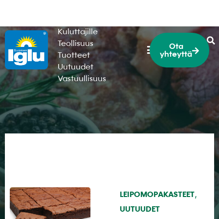
HoReCa
Kuluttajille
Teollisuus
Ota
yhteyttä
Tuotteet
Uutuudet
Vastuullisuus
,
LEIPOMOPAKASTEET
UUTUUDET