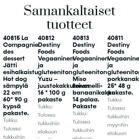
Samankaltaiset
tuotteet
40815 La
40812
40813
40811
Compagnie
Destiny
Destiny
Destiny
des
Foods
Foods
Foods
dessert
Vegaaninen
Vegaaninen
Vegaanin
Jätti
ja
ja
ja
esihalkaistu
gluteeniton
gluteeniton
gluteenito
Hot dog
Yuzu –
Miso
porkkanak
sämpylä
juustokakkuleivos
karamelli-
25* 48 g
22 cm
16 * 100 g
banaanikakku
pakaste.
60* 90 g
pakaste
14 palaa.
Tukku:
kypsä
Pakaste
Tukku:
Tulossa
pakaste.
Tukku:
Tulossa
tukkuihin
Tukku:
Tulossa
tukkuihin
myyntiin
Tulossa
tukkuihin
elokuun
elokuun
tukkuihin