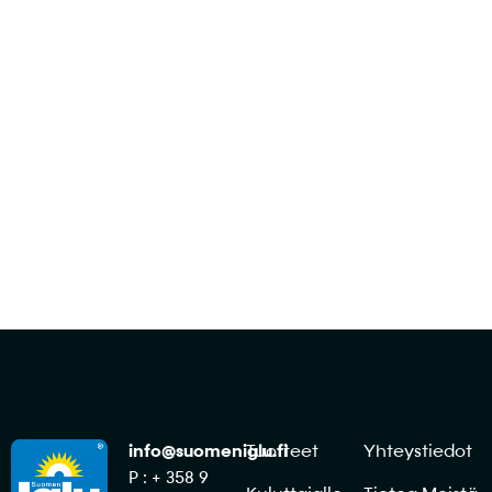
Ota yhteyttä myyntiimme ja räätälöidään
tilaus sinun keittiöllesi sopivista ratkaisuista!
Ota yhteyttä
info@suomeniglu.fi
Tuotteet
Yhteystiedot
P : + 358 9