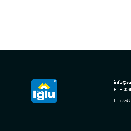
info@su
P : + 35
F : +358