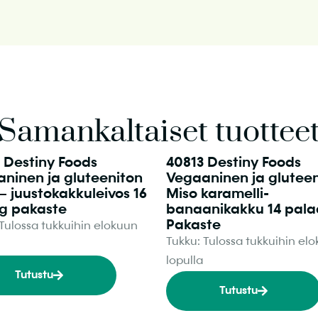
Samankaltaiset tuottee
 Destiny Foods
40813 Destiny Foods
ninen ja gluteeniton
Vegaaninen ja glutee
– juustokakkuleivos 16
Miso karamelli-
 g pakaste
banaanikakku 14 pala
Pakaste
 Tulossa tukkuihin elokuun
Tukku: Tulossa tukkuihin el
lopulla
Tutustu
Tutustu