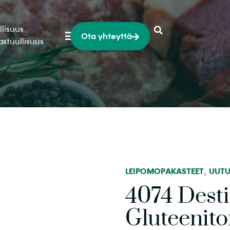
llisuus
Ota yhteyttä
astuullisuus
,
LEIPOMOPAKASTEET
UUT
4074 Dest
Gluteenito