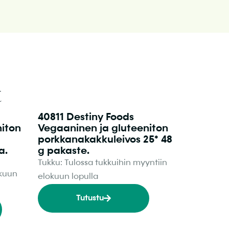
t
40811 Destiny Foods
niton
Vegaaninen ja gluteeniton
porkkanakakkuleivos 25* 48
a.
g pakaste.
Tukku: Tulossa tukkuihin myyntiin
okuun
elokuun lopulla
Tutustu