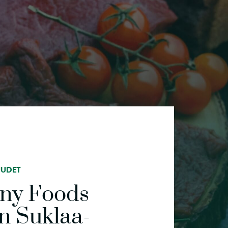
UUDET
iny Foods
n Suklaa-