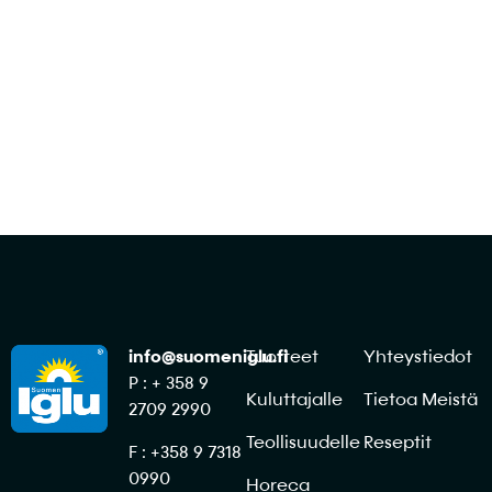
Ota yhteyttä
info@suomeniglu.fi
Tuotteet
Yhteystiedot
P : + 358 9
Kuluttajalle
Tietoa Meistä
2709 2990
Teollisuudelle
Reseptit
F : +358 9 7318
0990
Horeca