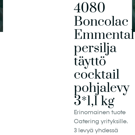
4080
Boncolac
Emmental
persilja
täyttö
cocktail
pohjalevy
3*1,1 kg
Erinomainen tuote
Catering yrityksille.
3 levyä yhdessä