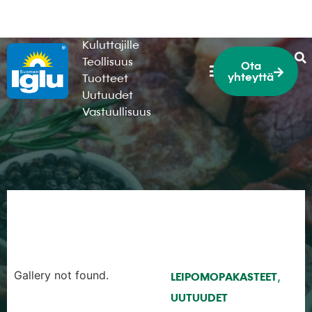
HoReCa
Kuluttajille
Teollisuus
Ota
yhteyttä
Tuotteet
Uutuudet
Vastuullisuus
Gallery not found.
,
LEIPOMOPAKASTEET
UUTUUDET