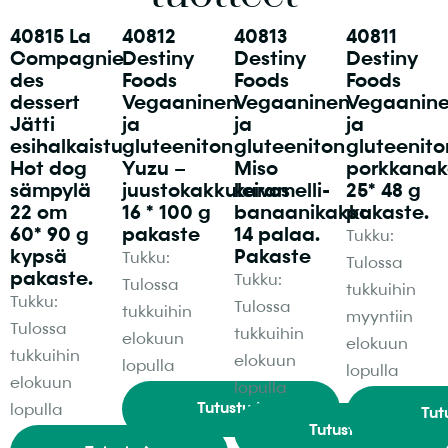
40815 La
40812
40813
40811
Compagnie
Destiny
Destiny
Destiny
des
Foods
Foods
Foods
dessert
Vegaaninen
Vegaaninen
Vegaanin
Jätti
ja
ja
ja
esihalkaistu
gluteeniton
gluteeniton
gluteenito
Hot dog
Yuzu –
Miso
porkkanak
sämpylä
juustokakkuleivos
karamelli-
25* 48 g
22 cm
16 * 100 g
banaanikakku
pakaste.
60* 90 g
pakaste
14 palaa.
Tukku:
kypsä
Pakaste
Tukku:
Tulossa
pakaste.
Tukku:
Tulossa
tukkuihin
Tukku:
Tulossa
tukkuihin
myyntiin
Tulossa
tukkuihin
elokuun
elokuun
tukkuihin
elokuun
lopulla
lopulla
elokuun
lopulla
Tutustu
lopulla
Tut
Tutustu