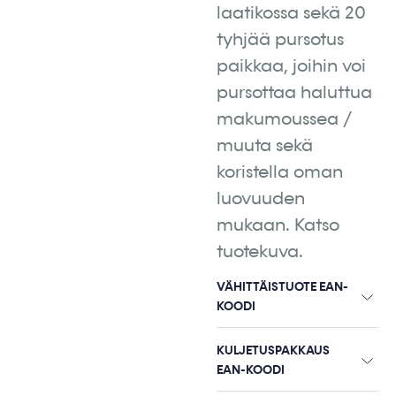
laatikossa sekä 20
tyhjää pursotus
paikkaa, joihin voi
pursottaa haluttua
makumoussea /
muuta sekä
koristella oman
luovuuden
mukaan. Katso
tuotekuva.
VÄHITTÄISTUOTE EAN-
KOODI
KULJETUSPAKKAUS
EAN-KOODI