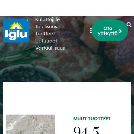
HoReCa
Kuluttajille
Teollisuus
Ota
yhteyttä
Tuotteet
Uutuudet
Vastuullisuus
MUUT TUOTTEET
94-5