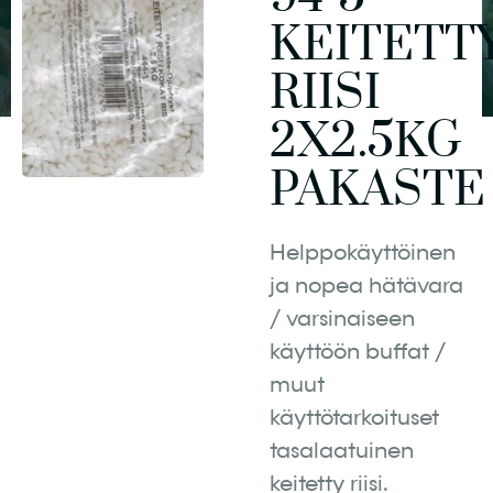
KEITETT
RIISI
2X2.5KG
PAKASTE
Helppokäyttöinen
ja nopea hätävara
/ varsinaiseen
käyttöön buffat /
muut
käyttötarkoituset
tasalaatuinen
keitetty riisi.