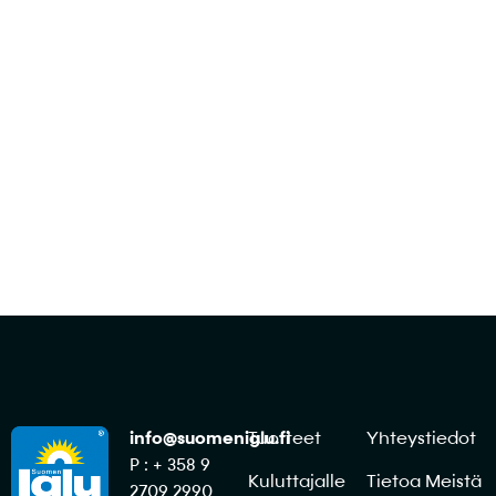
Ota yhteyttä myyntiimme ja räätälöidään
tilaus sinun keittiöllesi sopivista ratkaisuista!
Ota yhteyttä
info@suomeniglu.fi
Tuotteet
Yhteystiedot
P : + 358 9
Kuluttajalle
Tietoa Meistä
2709 2990