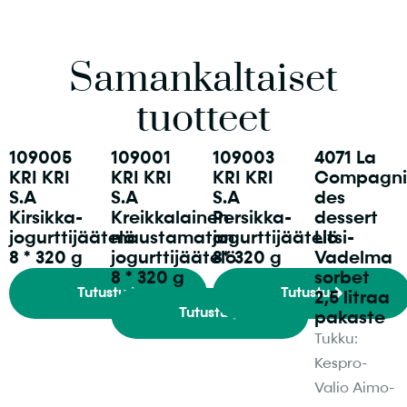
Samankaltaiset
tuotteet
109005
109001
109003
4071 La
KRI KRI
KRI KRI
KRI KRI
Compagni
S.A
S.A
S.A
des
Kirsikka-
Kreikkalainen
Persikka-
dessert
jogurttijäätelö
maustamaton
jogurttijäätelö
Litsi-
8 * 320 g
jogurttijäätelö
8* 320 g
Vadelma
8 * 320 g
sorbet
Tutustu
Tutustu
2,5 litraa
Tutustu
pakaste
Tukku:
Kespro-
Valio Aimo-