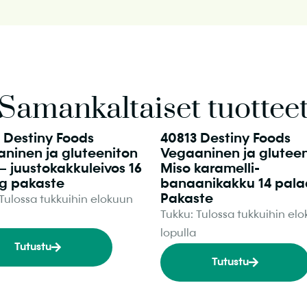
Samankaltaiset tuottee
 Destiny Foods
40813 Destiny Foods
ninen ja gluteeniton
Vegaaninen ja glutee
– juustokakkuleivos 16
Miso karamelli-
 g pakaste
banaanikakku 14 pala
Pakaste
 Tulossa tukkuihin elokuun
Tukku: Tulossa tukkuihin el
lopulla
Tutustu
Tutustu