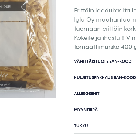
Erittäin laadukas Ita
Iglu Oy maahantuom
tuomaan erittäin korke
Kokeile ja ihastu !! V
tomaattimurska 400 
VÄHITTÄISTUOTE EAN-KOODI
KULJETUSPAKKAUS EAN-KOOD
ALLERGEENIT
MYYNTIERÄ
TUKKU