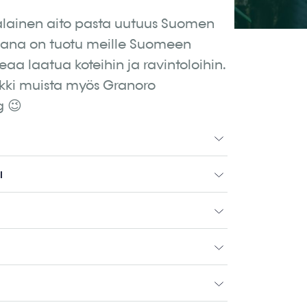
lialainen aito pasta uutuus Suomen
ana on tuotu meille Suomeen
aa laatua koteihin ja ravintoloihin.
inkki muista myös Granoro
g 😉
I