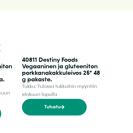
t
40811 Destiny Foods
niton
Vegaaninen ja gluteeniton
porkkanakakkuleivos 25* 48
a.
g pakaste.
Tukku: Tulossa tukkuihin myyntiin
okuun
elokuun lopulla
Tutustu