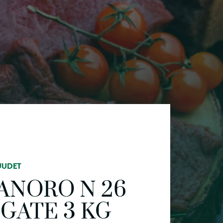
UUDET
ANORO N 26
GATE 3 KG