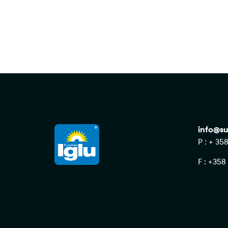
info@su
P : + 35
F : +358