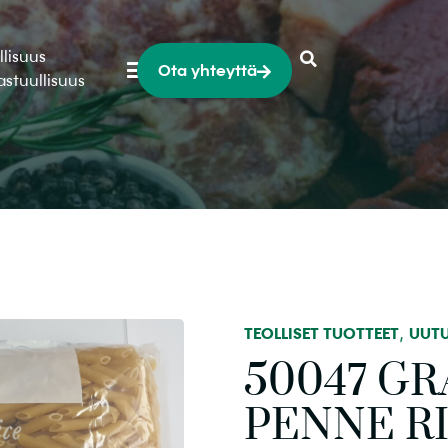
llisuus
Ota yhteyttä
astuullisuus
,
TEOLLISET TUOTTEET
UUT
50047 GR
PENNE RI