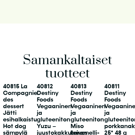
Samankaltaiset
tuotteet
40815 La
40812
40813
40811
Compagnie
Destiny
Destiny
Destiny
des
Foods
Foods
Foods
dessert
Vegaaninen
Vegaaninen
Vegaanin
Jätti
ja
ja
ja
esihalkaistu
gluteeniton
gluteeniton
gluteenito
Hot dog
Yuzu –
Miso
porkkanak
sämpylä
juustokakkuleivos
karamelli-
25* 48 g