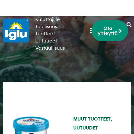
HoReCa
Kuluttajille
Teollisuus
Ota
yhteyttä
Tuotteet
Uutuudet
Vastuullisuus
,
MUUT TUOTTEET
UUTUUDET