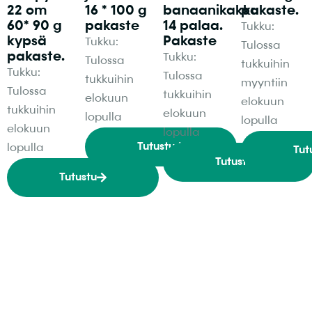
22 cm
16 * 100 g
banaanikakku
pakaste.
60* 90 g
pakaste
14 palaa.
Tukku:
kypsä
Pakaste
Tukku:
Tulossa
pakaste.
Tukku:
Tulossa
tukkuihin
Tukku:
Tulossa
tukkuihin
myyntiin
Tulossa
tukkuihin
elokuun
elokuun
tukkuihin
elokuun
lopulla
lopulla
elokuun
lopulla
Tutustu
lopulla
Tut
Tutustu
Tutustu