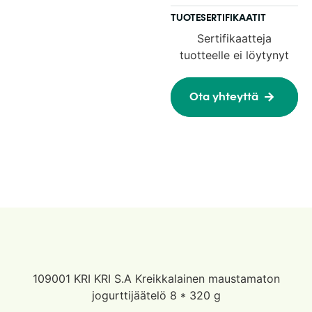
TUOTESERTIFIKAATIT
Sertifikaatteja
tuotteelle ei löytynyt
Ota yhteyttä
109001 KRI KRI S.A Kreikkalainen maustamaton
jogurttijäätelö 8 * 320 g