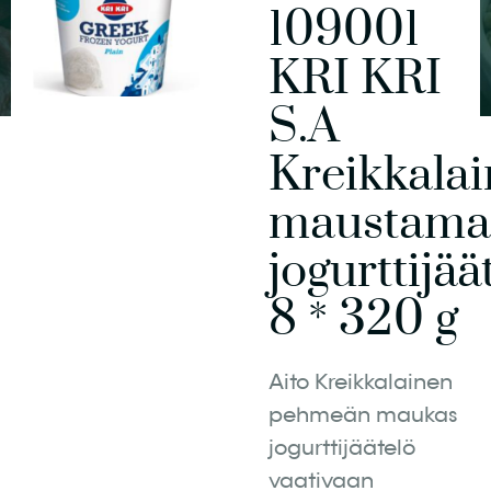
109001
KRI KRI
S.A
Kreikkala
maustama
jogurttijää
8 * 320 g
Aito Kreikkalainen
pehmeän maukas
jogurttijäätelö
vaativaan