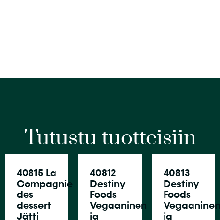
Tutustu tuotteisiin
40815 La
40812
40813
Compagnie
Destiny
Destiny
des
Foods
Foods
dessert
Vegaaninen
Vegaanine
Jätti
ja
ja