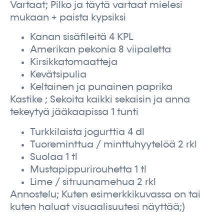
Vartaat; Pilko ja täytä vartaat mielesi
mukaan + paista kypsiksi
Kanan sisäfileitä 4 KPL
Amerikan pekonia 8 viipaletta
Kirsikkatomaatteja
Kevätsipulia
Keltainen ja punainen paprika
Kastike ; Sekoita kaikki sekaisin ja anna
tekeytyä jääkaapissa 1 tunti
Turkkilaista jogurttia 4 dl
Tuoreminttua / minttuhyytelöä 2 rkl
Suolaa 1 tl
Mustapippurirouhetta 1 tl
Lime / sitruunamehua 2 rkl
Annostelu; Kuten esimerkkikuvassa on tai
kuten haluat visuaalisuutesi näyttää;)