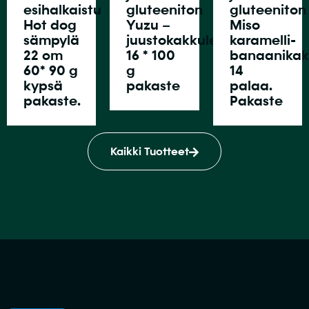
esihalkaistu
gluteeniton
gluteeniton
Hot dog
Yuzu –
Miso
sämpylä
juustokakkuleivos
karamelli-
22 cm
16 * 100
banaanikak
60* 90 g
g
14
kypsä
pakaste
palaa.
pakaste.
Pakaste
Kaikki Tuotteet