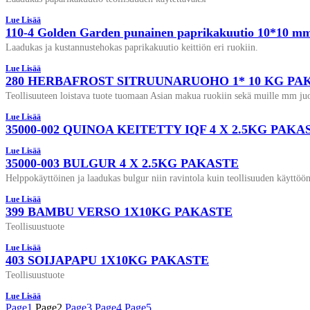
Lue Lisää
110-4 Golden Garden punainen paprikakuutio 10*10 mm
Laadukas ja kustannustehokas paprikakuutio keittiön eri ruokiin.
Lue Lisää
280 HERBAFROST SITRUUNARUOHO 1* 10 KG PA
Teollisuuteen loistava tuote tuomaan Asian makua ruokiin sekä muille mm ju
Lue Lisää
35000-002 QUINOA KEITETTY IQF 4 X 2.5KG PAKA
Lue Lisää
35000-003 BULGUR 4 X 2.5KG PAKASTE
Helppokäyttöinen ja laadukas bulgur niin ravintola kuin teollisuuden käyttöön
Lue Lisää
399 BAMBU VERSO 1X10KG PAKASTE
Teollisuustuote
Lue Lisää
403 SOIJAPAPU 1X10KG PAKASTE
Teollisuustuote
Lue Lisää
Page
1
Page
2
Page
3
Page
4
Page
5