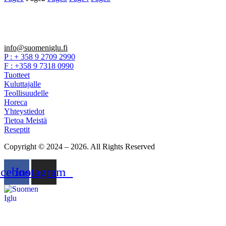
info@suomeniglu.fi
P : + 358 9 2709 2990
F : +358 9 7318 0990
Tuotteet
Kuluttajalle
Teollisuudelle
Horeca
Yhteystiedot
Tietoa Meistä
Reseptit
Copyright © 2024 – 2026. All Rights Reserved
acebook
Instagram