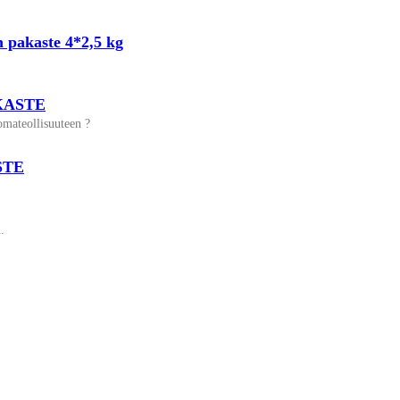
 pakaste 4*2,5 kg
KASTE
omateollisuuteen ?
STE
.