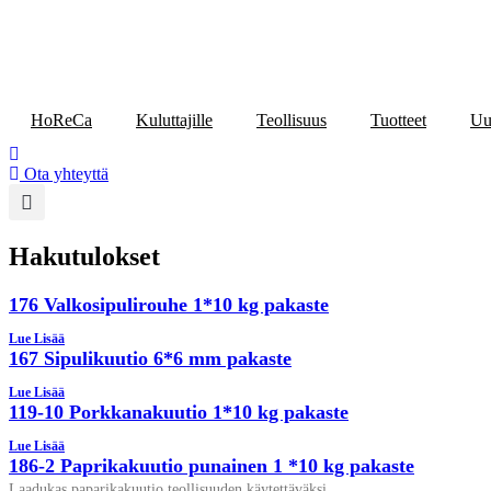
Mene
sisältöön
HoReCa
Kuluttajille
Teollisuus
Tuotteet
Uu
Ota yhteyttä
Hakutulokset
176 Valkosipulirouhe 1*10 kg pakaste
Lue Lisää
167 Sipulikuutio 6*6 mm pakaste
Lue Lisää
119-10 Porkkanakuutio 1*10 kg pakaste
Lue Lisää
186-2 Paprikakuutio punainen 1 *10 kg pakaste
Laadukas paparikakuutio teollisuuden käytettäväksi