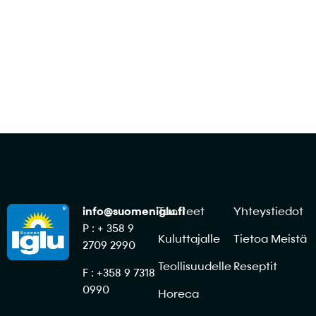
Ota yhteyttä
info@suomeniglu.fi
Tuotteet
Yhteystiedot
P : + 358 9
Kuluttajalle
Tietoa Meistä
2709 2990
Teollisuudelle
Reseptit
F : +358 9 7318
0990
Horeca