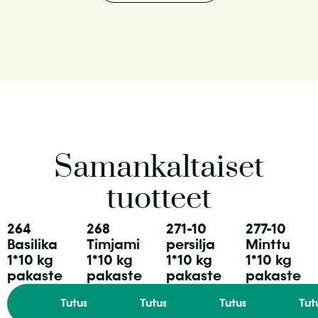
Samankaltaiset
tuotteet
264
268
271-10
277-10
Basilika
Timjami
persilja
Minttu
1*10 kg
1*10 kg
1*10 kg
1*10 kg
pakaste
pakaste
pakaste
pakaste
Tutustu
Tutustu
Tutustu
Tut