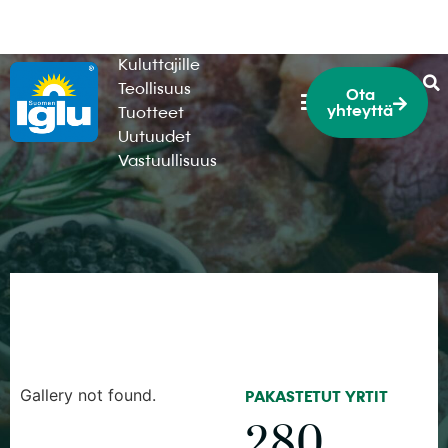
HoReCa
Kuluttajille
Teollisuus
Ota
yhteyttä
Tuotteet
Uutuudet
Vastuullisuus
Gallery not found.
PAKASTETUT YRTIT
280