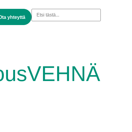
Ota yhteyttä
cousVEHNÄ