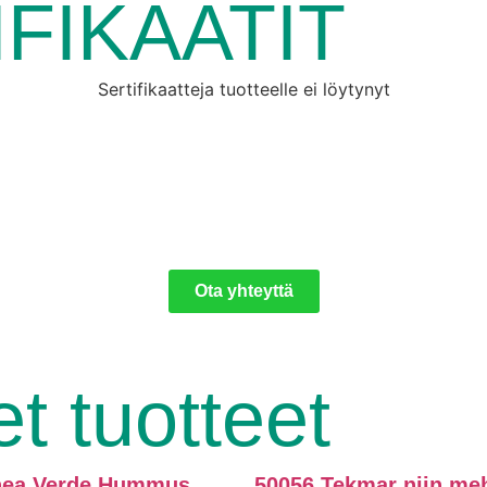
FIKAATIT
Sertifikaatteja tuotteelle ei löytynyt
Ota yhteyttä
t tuotteet
inea Verde Hummus
50056 Tekmar niin me