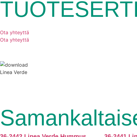
TUOTESERTI
Ota yhteyttä
Ota yhteyttä
Linea Verde
Samankaltaise
36-2442 Linea Verde Hummus
36-2441 L