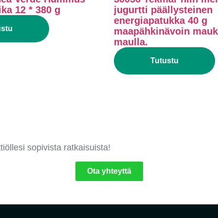
ika 12 * 380 g
jugurtti päällysteinen
energiapatukka 40 g
ustu
maapähkinävoin mauk
maulla.
Tutustu
öllesi sopivista ratkaisuista!
Ota yhteyttä