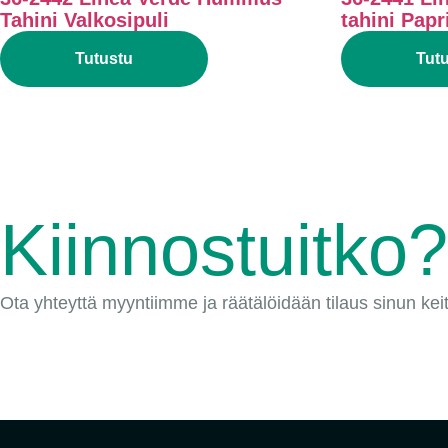
Tahini Valkosipuli
tahini Papr
Tutustu
Tut
Kiinnostuitko?
Ota yhteyttä myyntiimme ja räätälöidään tilaus sinun keitti