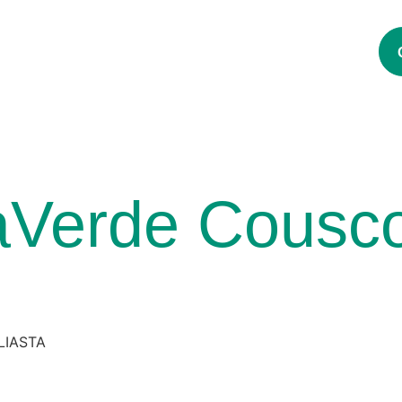
eollisuus
Tuotteet
Uutuudet
Vastuullisuus
eaVerde Cous
LIASTA