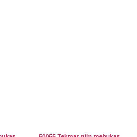
hukas
50055 Tekmar niin mehukas