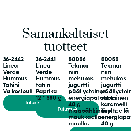
Samankaltaiset
tuotteet
36-2442
36-2441
50056
50055
Linea
Linea
Tekmar
Tekmar
Verde
Verde
niin
niin
Hummus
Hummus
mehukas
mehukas
Tahini
tahini
jugurtti
jugurtti
Valkosipuli
Paprika
päällysteinen
päällystei
12 * 380 g
energiapatukka
suolainen
Tutustu
40 g
karamelli
Tutustu
maapähkinävoin
täytteellä
maukkaalla
energiapa
maulla.
40 g