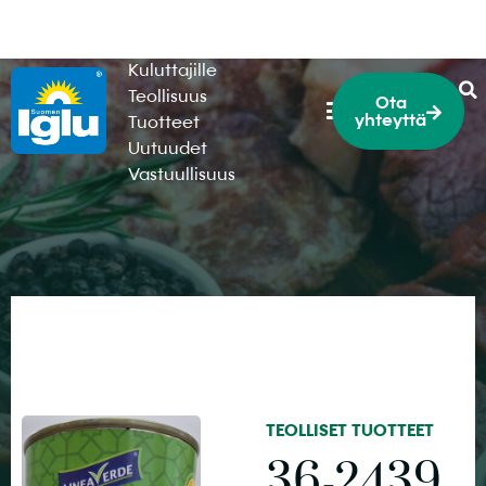
HoReCa
Kuluttajille
Teollisuus
Ota
yhteyttä
Tuotteet
Uutuudet
Vastuullisuus
TEOLLISET TUOTTEET
36-2439