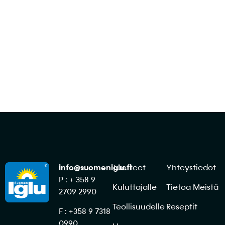
Ota yhteyttä
info@suomeniglu.fi
Tuotteet
Yhteystiedot
P : + 358 9
Kuluttajalle
Tietoa Meistä
2709 2990
Teollisuudelle
Reseptit
F : +358 9 7318
0990