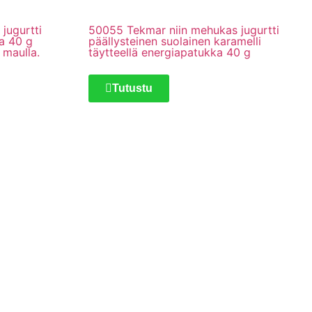
jugurtti
50055 Tekmar niin mehukas jugurtti
a 40 g
päällysteinen suolainen karamelli
maulla.
täytteellä energiapatukka 40 g
Tutustu