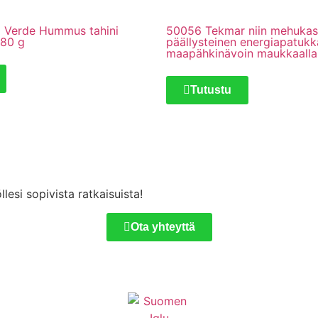
a Verde Hummus tahini
50056 Tekmar niin mehukas 
380 g
päällysteinen energiapatukk
maapähkinävoin maukkaalla 
Tutustu
lesi sopivista ratkaisuista!
Ota yhteyttä