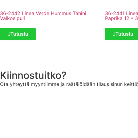
36-2442 Linea Verde Hummus Tahini
36-2441 Line
Valkosipuli
Paprika 12 * 
Tutustu
Tutustu
Kiinnostuitko?
Ota yhteyttä myyntiimme ja räätälöidään tilaus sinun keittiöl