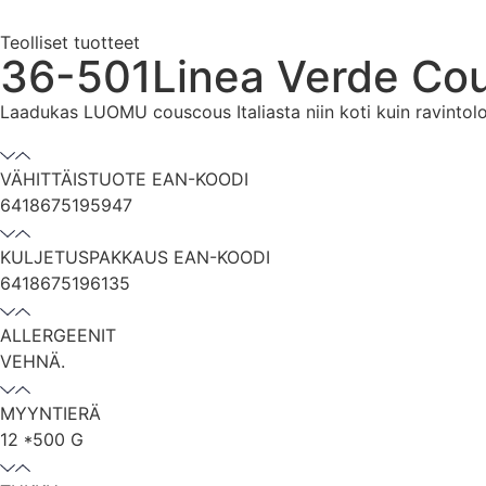
Teolliset tuotteet
36-501Linea Verde Co
Laadukas LUOMU couscous Italiasta niin koti kuin ravintol
VÄHITTÄISTUOTE EAN-KOODI
6418675195947
KULJETUSPAKKAUS EAN-KOODI
6418675196135
ALLERGEENIT
VEHNÄ.
MYYNTIERÄ
12 *500 G