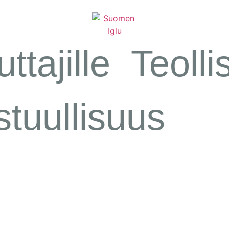
ttajille
Teolli
stuullisuus