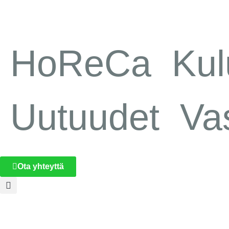
HoReCa
Kulu
Uutuudet
Va
Ota yhteyttä