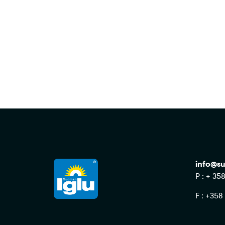
info@su
P : + 35
F : +358