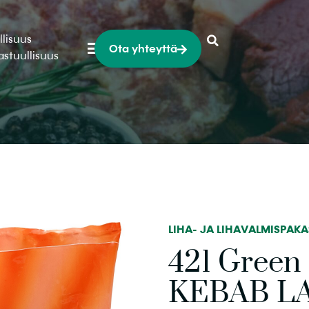
llisuus
Ota yhteyttä
astuullisuus
LIHA- JA LIHAVALMISPAKA
421 Green
KEBAB LA