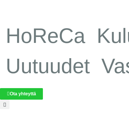
HoReCa
Kulu
Uutuudet
Va
Ota yhteyttä