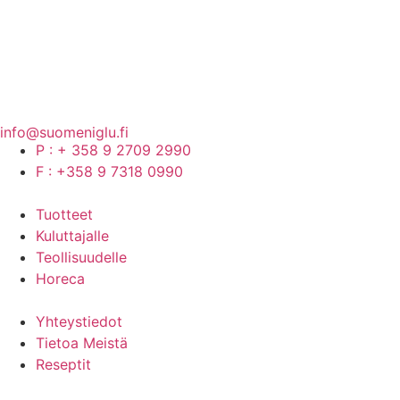
info@suomeniglu.fi
P : + 358 9 2709 2990
F : +358 9 7318 0990
Tuotteet
Kuluttajalle
Teollisuudelle
Horeca
Yhteystiedot
Tietoa Meistä
Reseptit