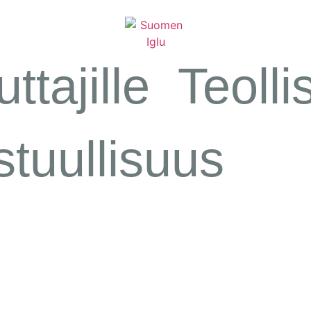
ttajille
Teolli
stuullisuus