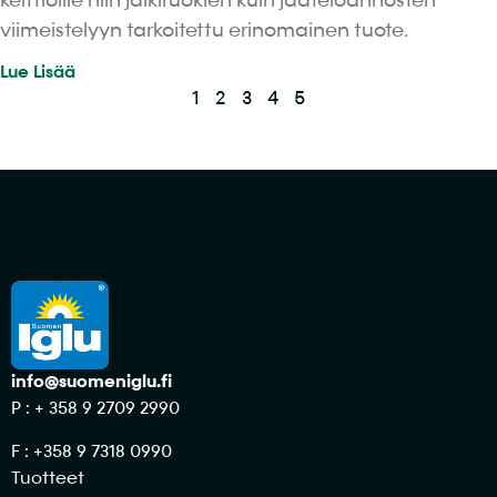
keittiöille niin jälkiruokien kuin jäätelöannosten
viimeistelyyn tarkoitettu erinomainen tuote.
Lue Lisää
1
2
3
4
5
info@suomeniglu.fi
P : + 358 9 2709 2990
F : +358 9 7318 0990
Tuotteet