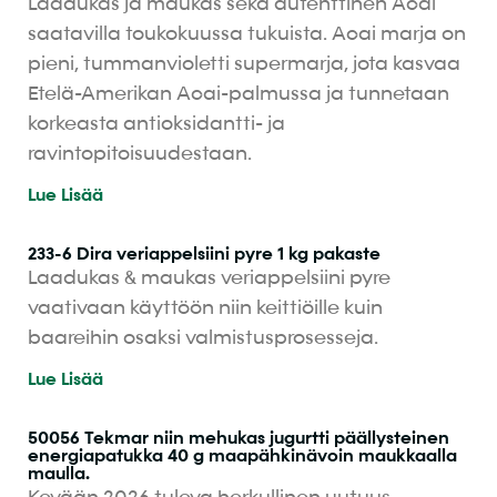
Laadukas ja maukas sekä autenttinen Acai
saatavilla toukokuussa tukuista. Acai marja on
pieni, tummanvioletti supermarja, jota kasvaa
Etelä-Amerikan Acai-palmussa ja tunnetaan
korkeasta antioksidantti- ja
ravintopitoisuudestaan.
Lue Lisää
233-6 Dira veriappelsiini pyre 1 kg pakaste
Laadukas & maukas veriappelsiini pyre
vaativaan käyttöön niin keittiöille kuin
baareihin osaksi valmistusprosesseja.
Lue Lisää
50056 Tekmar niin mehukas jugurtti päällysteinen
energiapatukka 40 g maapähkinävoin maukkaalla
maulla.