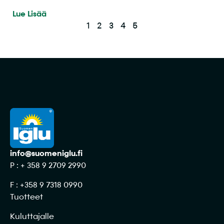
Lue Lisää
1
2
3
4
5
info@suomeniglu.fi
P : + 358 9 2709 2990
F : +358 9 7318 0990
Tuotteet
Kuluttajalle